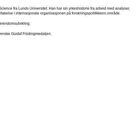
cience fra Lunds Universitet. Han har sin yrkeshistorie fra arbeid med analyser,
deltakelse i internasjonale organisasjonen på forskningspolitikkens område.
 eiendomsutvikling.
 svenske Gustaf Frödingmedaljen.