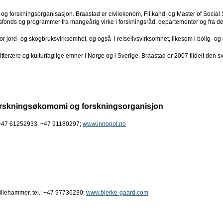
og forskningsorganisasjon. Braastad er civilekonom, Fil.kand. og Master of Social S
lingsfonds og programmer fra mangeårig virke i forskningsråd, departementer og fra 
 jord- og skogbruksvirksomhet, og også i reiselivsvirksomhet, likesom i bolig- og
itterære og kulturfaglige emner i Norge og i Sverige. Braastad er 2007 tildelt den
orskningsøkomomi og forskningsorganisjon
 +47 61252933, +47 91180297;
www.innopol.no
llehammer, tel.: +47 97736230;
www.bjerke-gaard.com