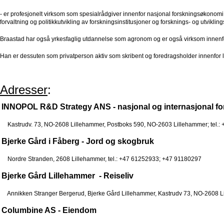
- er profesjonelt virksom som spesialrådgiver innenfor nasjonal forskningsøkonomi 
forvaltning og politikkutvikling av forskningsinstitusjoner og forsknings- og utvik
Braastad har også yrkesfaglig utdannelse som agronom og er også virksom innenfor
Han er dessuten som privatperson aktiv som skribent og foredragsholder innenfor l
Adresser
:
INNOPOL R&D Strategy ANS - nasjonal og internasjonal f
Kastrudv. 73, NO-2608 Lillehammer, Postboks 590, NO-2603 Lillehammer; tel.:
Bjerke Gård i Fåberg - Jord og skogbruk
Nordre Stranden, 2608 Lillehammer, tel.: +47 61252933; +47 91180297
Bjerke Gård Lillehammer - Reiseliv
Annikken Stranger Bergerud, Bjerke Gård Lillehammer, Kastrudv 73, NO-2608 Li
Columbine AS - Eiendom