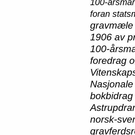
100-årsmar
foran stats
gravmæle 
1906 av p
100-årsma
foredrag o
Vitenskaps
Nasjonale 
bokbidrag 
Astrupdrama
norsk-sven
gravferdsr