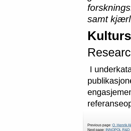
forsknings
samt kjærl
Kulturs
Research
I underkata
publikasjon
engasjemen
referanseo
Previous page:
O. Henrik A
Next page:
INNOPOL R&D S