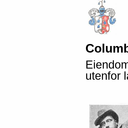
Columb
Eiendom 
utenfor 