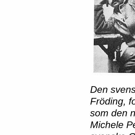
Den svensk
Fröding, f
som den n
Michele P