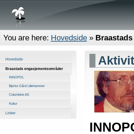
You are here:
Hovedside
»
Braastads
Aktivi
Hovedside
Braastads engasjementsområder
INNOPOL
Bjerke Gård Lillehammer
Columbine AS
Kultur
Linker
INNOPO