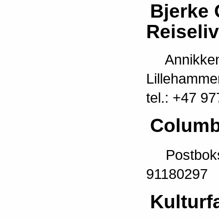
Bjerke 
Reiseli
Annikken S
Lillehamme
tel.: +47 9
Columb
Postboks 5
91180297
Kulturf