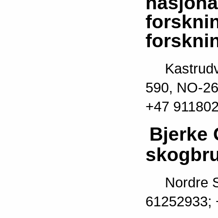
nasjona
forskn
forskni
Kastrudv. 
590, NO-26
+47 91180
Bjerke 
skogbr
Nordre Str
61252933; 