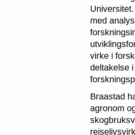
Universitet.
med analyser
forskningsi
utviklings
virke i for
deltakelse 
forskningsp
Braastad h
agronom og 
skogbruksv
reiselivsvir