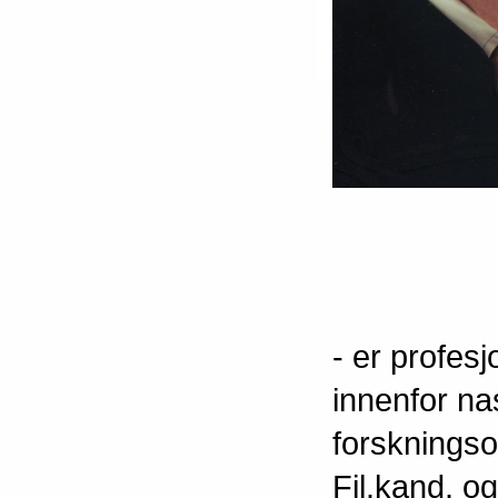
- er profes
innenfor na
forskningso
Fil.kand. o