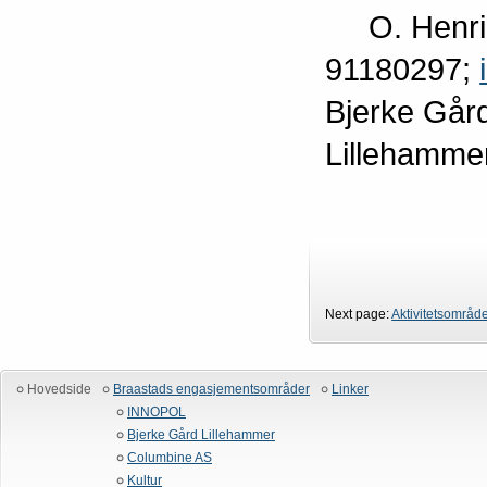
O. Henrik 
91180297;
Bjerke Går
Lillehamme
Next page:
Aktivitetsområd
Hovedside
Braastads engasjementsområder
Linker
INNOPOL
Bjerke Gård Lillehammer
Columbine AS
Kultur