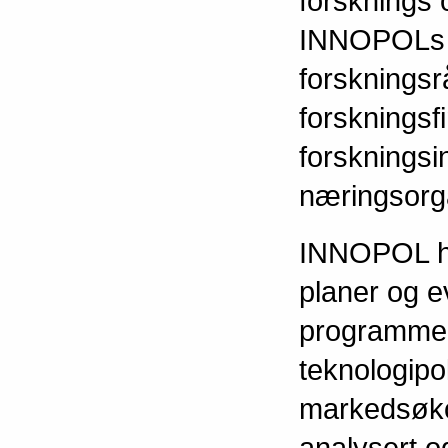
forsknings 
INNOPOLs o
forskningsr
forskningsf
forskningsi
næringsorga
INNOPOL har
planer og e
programmer
teknologipol
markedsøko
analysert o