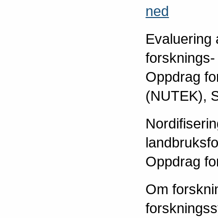
ned
Evaluering 
forsknings
Oppdrag for
(NUTEK), 
Nordifiseri
landbruksfor
Oppdrag for
Om forsknin
forskningssy