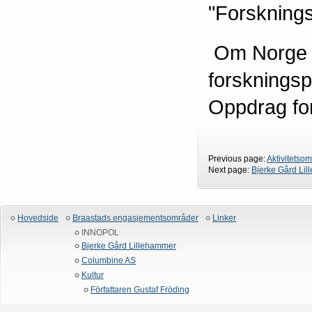
"Forsknings
Om Norge i
forskningsp
Oppdrag fo
Previous page:
Aktivitetso
Next page:
Bjerke Gård Li
Hovedside
Braastads engasjementsområder
Linker
INNOPOL
Bjerke Gård Lillehammer
Columbine AS
Kultur
Författaren Gustaf Fröding