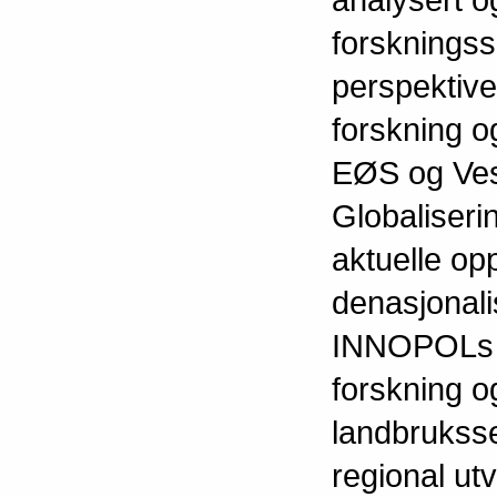
forskningss
perspektive
forskning og
EØS og Ves
Globaliseri
aktuelle opp
denasjonali
INNOPOLs ha
forskning 
landbruksse
regional ut