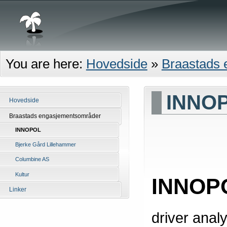
You are here:
Hovedside
»
Braastads
INNOP
Hovedside
Braastads engasjementsområder
INNOPOL
Bjerke Gård Lillehammer
Columbine AS
Kultur
INNOPO
Linker
driver anal