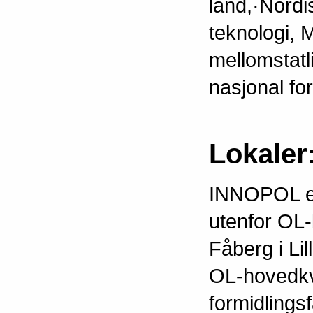
land,·Nordi
teknologi, 
mellomstatl
nasjonal fo
Lokaler
INNOPOL er l
utenfor OL-
Fåberg i L
OL-hovedkva
formidlings