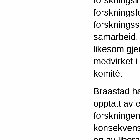
forskningsi
forskningsf
forskningss
samarbeid, 
likesom gj
medvirket i
komité.
Braastad h
opptatt av 
forskningen
konsekvens
og av liber