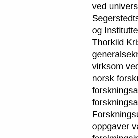
ved univers
Segerstedts
og Institutt
Thorkild Kr
generalsekr
virksom ved
norsk fors
forsknings
forskningsa
Forskningsu
oppgaver vær