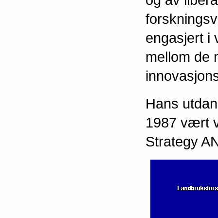
forsknings
engasjert i
mellom de n
innovasjons
Hans utdan
1987 vært 
Strategy A