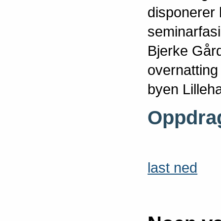
disponerer
seminarfasi
Bjerke Gård
overnatting 
byen Lille
ppdra
O
last ned