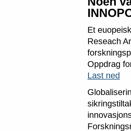
Noen va
INNOP
Et euopeis
Reseach Ar
forskningsp
Oppdrag for
Last ned
Globaliseri
sikringstilt
innovasjons
Forskningsr